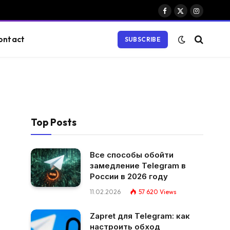
Facebook
X
Instagram
(Twitter)
ontact
SUBSCRIBE
Top Posts
Все способы обойти
замедление Telegram в
России в 2026 году
11.02.2026
57 620
Views
Zapret для Telegram: как
настроить обход