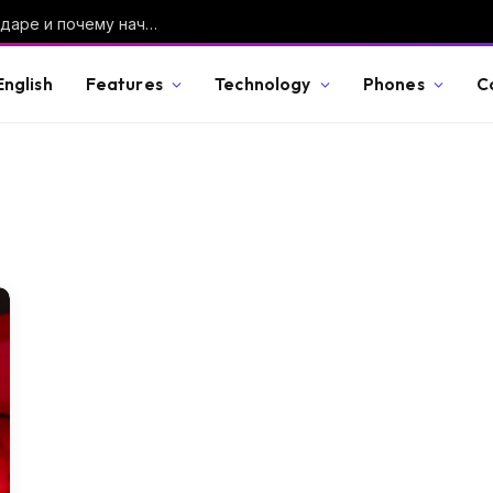
Что на самом деле происходит в Краснодаре и почему началась паника
English
Features
Technology
Phones
C