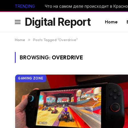
TRENDING
Digital Report
Home
Home
»
Posts Tagged "Overdrive"
BROWSING:
OVERDRIVE
GAMING ZONE