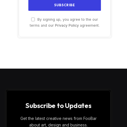
By signing up, you agree to the our
terms and our
Privacy Policy
agreement.
Subscribe to Updates
Get the latest creative news from FooBar
about art, design and business.