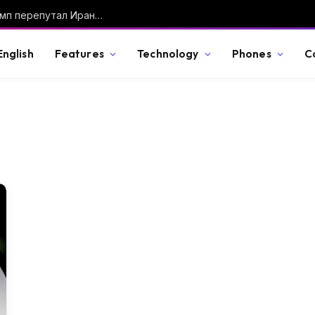
«Исламская Республика Япония»: как Трамп перепутал Иран с Японией и почему президенты постоянно оговариваются
English
Features
Technology
Phones
C