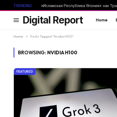
TRENDING
Digital Report
Home
Home
»
Posts Tagged "Nvidia H100"
BROWSING:
NVIDIA H100
FEATURED