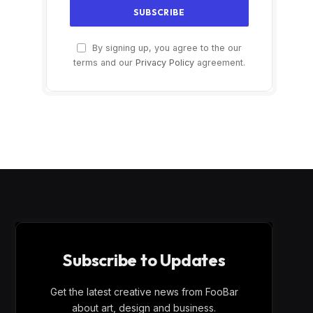
By signing up, you agree to the our
terms and our
Privacy Policy
agreement.
Subscribe to Updates
Get the latest creative news from FooBar
about art, design and business.