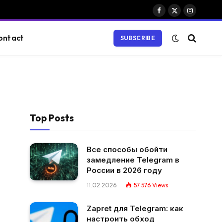
Facebook
X
Instagram
(Twitter)
ontact
SUBSCRIBE
Top Posts
Все способы обойти
замедление Telegram в
России в 2026 году
11.02.2026
57 576
Views
Zapret для Telegram: как
настроить обход