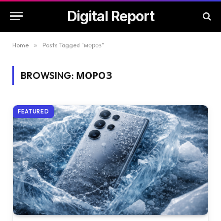
Digital Report
Home
»
Posts Tagged "мороз"
BROWSING:
МОРОЗ
FEATURED