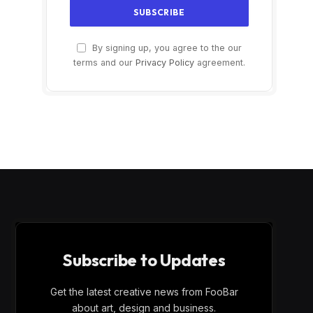
By signing up, you agree to the our
terms and our
Privacy Policy
agreement.
Subscribe to Updates
Get the latest creative news from FooBar
about art, design and business.