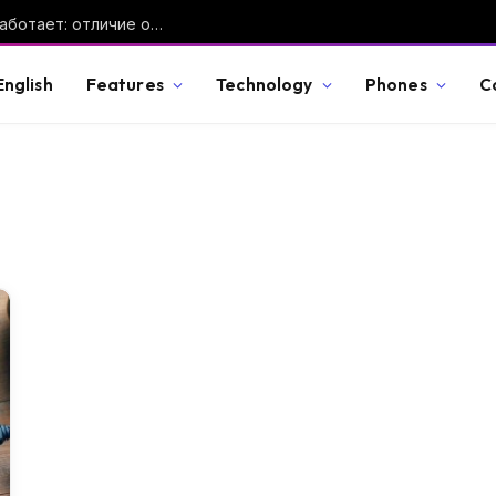
Дрон-камикадзе — что это такое и как работает: отличие от FPV-дрона, ракеты и барражирующего боеприпаса
English
Features
Technology
Phones
C