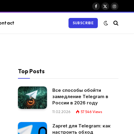
Facebook
X
Instagram
(Twitter)
ontact
SUBSCRIBE
Top Posts
Все способы обойти
замедление Telegram в
России в 2026 году
11.02.2026
57 546
Views
Zapret для Telegram: как
настроить обход