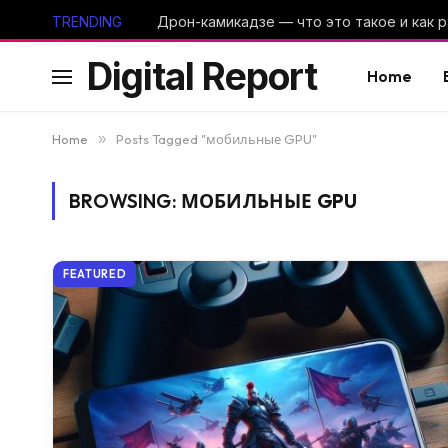
TRENDING
Digital Report
Home
Home
»
Posts Tagged "мобильные GPU"
BROWSING:
МОБИЛЬНЫЕ GPU
FEATURED