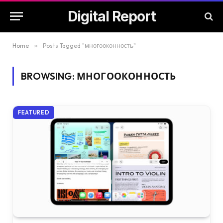
Digital Report
Home
»
Posts Tagged "многооконность"
BROWSING:
МНОГООКОННОСТЬ
FEATURED