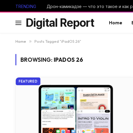
TRENDING
Digital Report
Home
Home
»
Posts Tagged "iPadOS 26"
BROWSING:
IPADOS 26
FEATURED