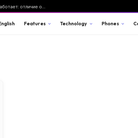
Дрон-камикадзе — что это такое и как работает: отличие от FPV-дрона, ракеты и барражирующего боеприпаса
English
Features
Technology
Phones
C