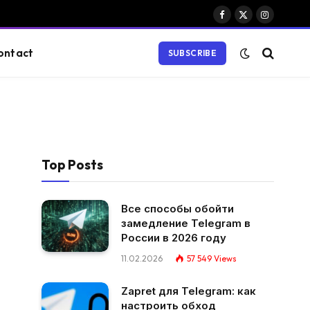
Facebook
X
Instagram
(Twitter)
ontact
SUBSCRIBE
Top Posts
Все способы обойти
замедление Telegram в
России в 2026 году
11.02.2026
57 549
Views
Zapret для Telegram: как
настроить обход