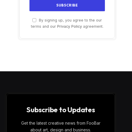
By signing up, you agree to the our
terms and our
Privacy Policy
agreement.
Subscribe to Updates
Get the latest creative news from FooBar
about art, design and business.