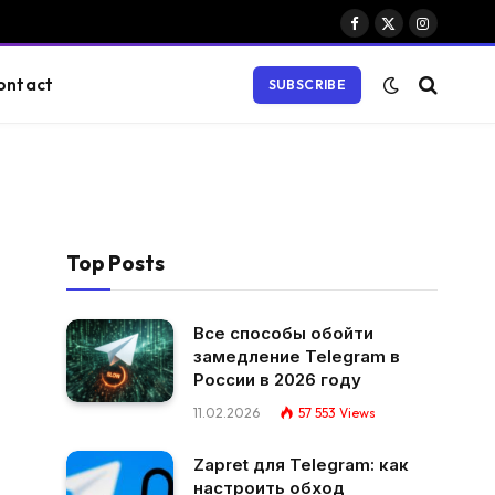
Facebook
X
Instagram
(Twitter)
ontact
SUBSCRIBE
Top Posts
Все способы обойти
замедление Telegram в
России в 2026 году
11.02.2026
57 553
Views
Zapret для Telegram: как
настроить обход