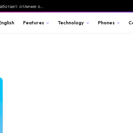
Дрон-камикадзе — что это такое и как работает: отличие от FPV-дрона, ракеты и барражирующего боеприпаса
English
Features
Technology
Phones
C