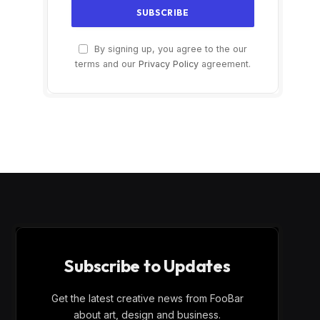
By signing up, you agree to the our
terms and our
Privacy Policy
agreement.
Subscribe to Updates
Get the latest creative news from FooBar
about art, design and business.