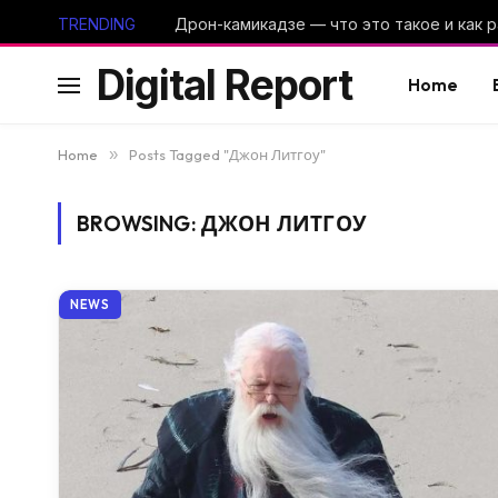
TRENDING
Digital Report
Home
Home
»
Posts Tagged "Джон Литгоу"
BROWSING:
ДЖОН ЛИТГОУ
NEWS