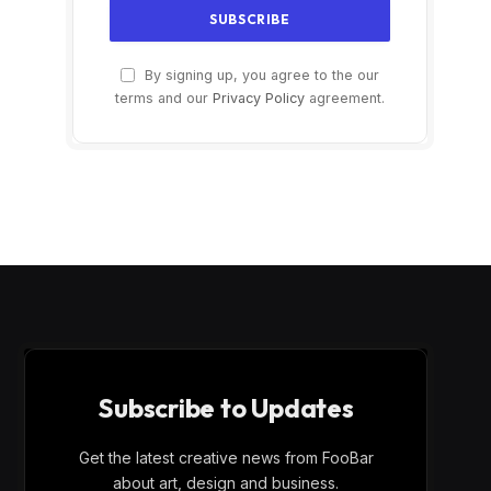
By signing up, you agree to the our
terms and our
Privacy Policy
agreement.
Subscribe to Updates
Get the latest creative news from FooBar
about art, design and business.