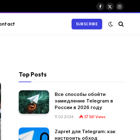
Facebook
X
Instagram
(Twitter)
ontact
SUBSCRIBE
Top Posts
Все способы обойти
замедление Telegram в
России в 2026 году
11.02.2026
57 561
Views
Zapret для Telegram: как
настроить обход