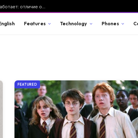
Дрон-камикадзе — что это такое и как работает: отличие от FPV-дрона, ракеты и барражирующего боеприпаса
English
Features
Technology
Phones
C
FEATURED