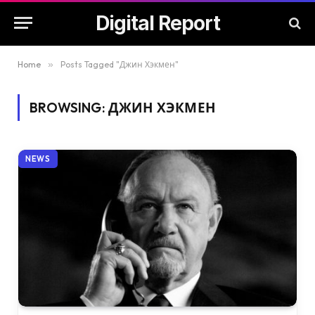
Digital Report
Home
»
Posts Tagged "Джин Хэкмен"
BROWSING:
ДЖИН ХЭКМЕН
NEWS