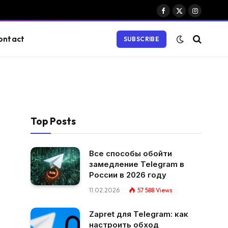
Facebook
X
Instagram
(Twitter)
ontact
SUBSCRIBE
Top Posts
Все способы обойти
замедление Telegram в
России в 2026 году
11.02.2026
57 588
Views
Zapret для Telegram: как
настроить обход