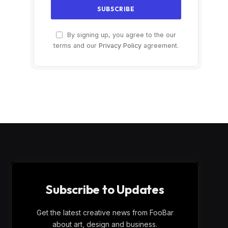
By signing up, you agree to the our
terms and our
Privacy Policy
agreement.
Subscribe to Updates
Get the latest creative news from FooBar
about art, design and business.