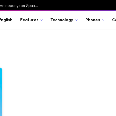
«Исламская Республика Япония»: как Трамп перепутал Иран с Японией и почему президенты постоянно оговариваются
English
Features
Technology
Phones
C