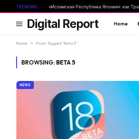
TRENDING
Digital Report
Home
Home
»
Posts Tagged "Beta 5"
BROWSING:
BETA 5
NEWS