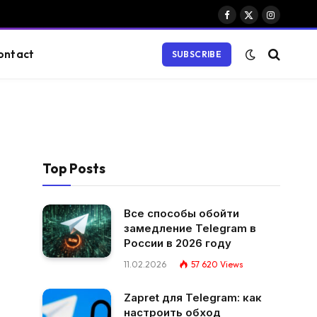
Facebook
X
Instagram
(Twitter)
ontact
SUBSCRIBE
Top Posts
Все способы обойти
замедление Telegram в
России в 2026 году
11.02.2026
57 620
Views
Zapret для Telegram: как
настроить обход