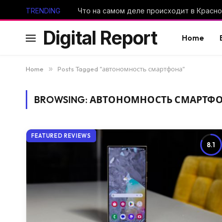
TRENDING
Digital Report
Home
Home
»
Posts Tagged "автономность смартфона"
BROWSING:
АВТОНОМНОСТЬ СМАРТФ
FEATURED REVIEWS
8.1