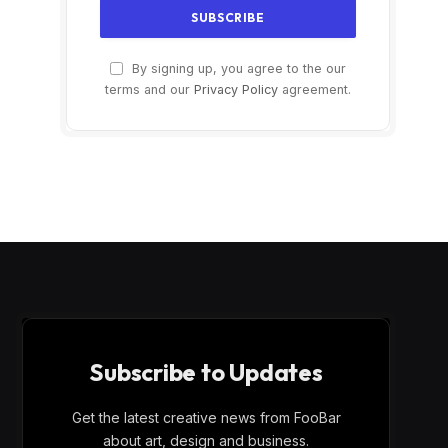
By signing up, you agree to the our
terms and our
Privacy Policy
agreement.
Subscribe to Updates
Get the latest creative news from FooBar
about art, design and business.