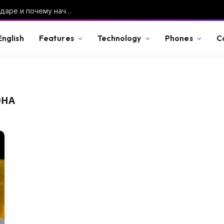
Что на самом деле происходит в Краснодаре и почему началась паника
English
Features
Technology
Phones
C
ОНА