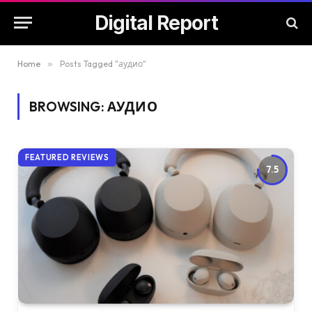
Digital Report
Home
»
Posts Tagged "аудио"
BROWSING:
АУДИО
FEATURED REVIEWS
7.5