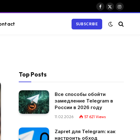
Facebook
X
Instagram
(Twitter)
ontact
SUBSCRIBE
Top Posts
Все способы обойти
замедление Telegram в
России в 2026 году
11.02.2026
57 621
Views
Zapret для Telegram: как
настроить обход