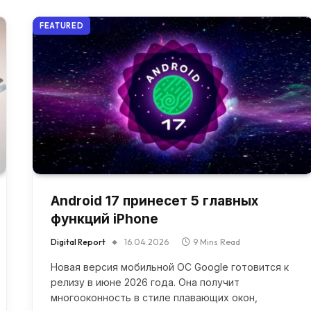
FEATURED
Android 17 принесет 5 главных
функций iPhone
Digital Report
16.04.2026
9 Mins Read
Новая версия мобильной ОС Google готовится к
релизу в июне 2026 года. Она получит
многооконность в стиле плавающих окон,