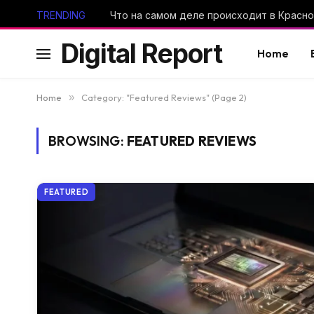
TRENDING
Digital Report
Home
Home
»
Category: "Featured Reviews" (Page 2)
BROWSING:
FEATURED REVIEWS
FEATURED