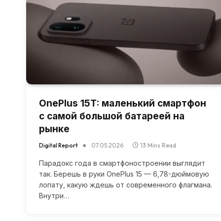
OnePlus 15T: маленький смартфон
с самой большой батареей на
рынке
Digital Report
07.05.2026
13 Mins Read
Парадокс года в смартфоностроении выглядит
так. Берешь в руки OnePlus 15 — 6,78-дюймовую
лопату, какую ждешь от современного флагмана.
Внутри…