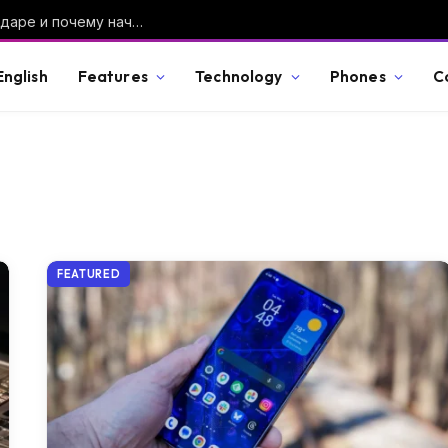
Умер Хорхе Месси, воспитавший величайшего футболиста планеты
English
Features
Technology
Phones
C
FEATURED