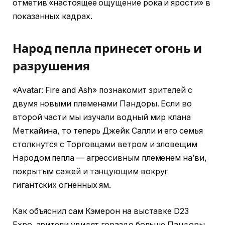
отметив «настоящее ощущение рока и ярости» в
показанных кадрах.
Народ пепла принесет огонь и
разрушения
«Avatar: Fire and Ash» познакомит зрителей с
двумя новыми племенами Пандоры. Если во
второй части мы изучали водный мир клана
Меткайина, то теперь Джейк Салли и его семья
столкнутся с Торговцами ветром и зловещим
Народом пепла — агрессивным племенем на’ви,
покрытым сажей и танцующим вокруг
гигантских огненных ям.
Как объяснил сам Кэмерон на выставке D23
Expo, зрители увидят гораздо больше Пандоры,