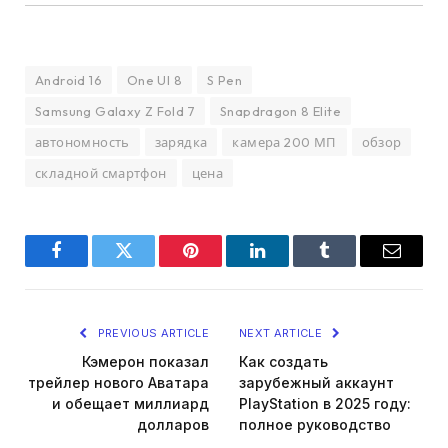
Android 16
One UI 8
S Pen
Samsung Galaxy Z Fold 7
Snapdragon 8 Elite
автономность
зарядка
камера 200 МП
обзор
складной смартфон
цена
Facebook
Twitter
Pinterest
LinkedIn
Tumblr
Email
PREVIOUS ARTICLE
NEXT ARTICLE
Кэмерон показал
Как создать
трейлер нового Аватара
зарубежный аккаунт
и обещает миллиард
PlayStation в 2025 году:
долларов
полное руководство